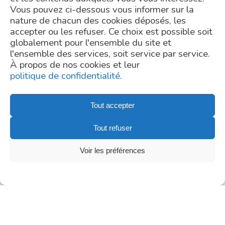
Auzeville – CS52627 –
>
World Microbiome Day – Microbiome Diversity
Vous pouvez ci-dessous vous informer sur la
31326 Castanet Tolosan
cedex – France. For more
>
GUT MICROBIOME, player in the COVID-19 infection ?
nature de chacun des cookies déposés, les
information regarding the
accepter ou les refuser. Ce choix est possible soit
processing of your
ALL
personal data, you can
globalement pour l'ensemble du site et
consult our
privacy policy
.
l'ensemble des services, soit service par service.
À propos de nos cookies et leur
politique de confidentialité
.
Tout accepter
Tout refuser
Voir les préférences
TELL US ABOUT YOUR PROJECT
Request a Quote