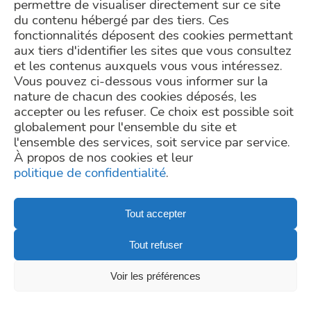
permettre de visualiser directement sur ce site
cil-dpo@inrae.fr
or by
FROM THE SAME AUTHOR
du contenu hébergé par des tiers. Ces
post at INRAE - 24,
chemin de Borde Rouge –
fonctionnalités déposent des cookies permettant
Auzeville – CS52627 –
>
The gut microbiome: a source of innovation, a potential of
31326 Castanet Tolosan
aux tiers d'identifier les sites que vous consultez
functions to be discovered and explored
cedex – France. For more
et les contenus auxquels vous vous intéressez.
information regarding the
>
The intestinal microbiota: high-resolution characterisation for a
processing of your
better understanding of the link with our health
Vous pouvez ci-dessous vous informer sur la
personal data, you can
>
Autisme : et si le microbiote intestinal pouvait être une nouvelle
nature de chacun des cookies déposés, les
consult our
privacy policy
piste thérapeutique ?
.
accepter ou les refuser. Ce choix est possible soit
>
World Microbiome Day – Microbiome Diversity
globalement pour l'ensemble du site et
>
GUT MICROBIOME, player in the COVID-19 infection ?
l'ensemble des services, soit service par service.
À propos de nos cookies et leur
ALL
politique de confidentialité
.
Tout accepter
Tout refuser
Voir les préférences