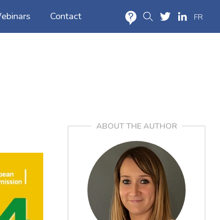
ebinars
Contact
FR
Information or quote
Press contact
Location
ABOUT THE AUTHOR