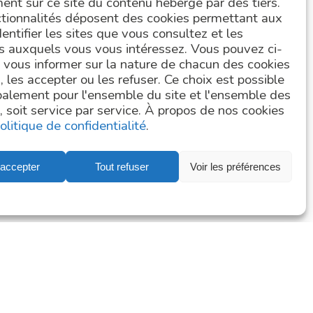
ent sur ce site du contenu hébergé par des tiers.
>
World Microbiome Day –
ctionnalités déposent des cookies permettant aux
Microbiome Diversity
identifier les sites que vous consultez et les
>
GUT MICROBIOME, player in the
s auxquels vous vous intéressez. Vous pouvez ci-
COVID-19 infection ?
vous informer sur la nature de chacun des cookies
ALL
 les accepter ou les refuser. Ce choix est possible
balement pour l'ensemble du site et l'ensemble des
, soit service par service. À propos de nos cookies
olitique de confidentialité
.
 accepter
Tout refuser
Voir les préférences
y
Credits
Newsletter subscription