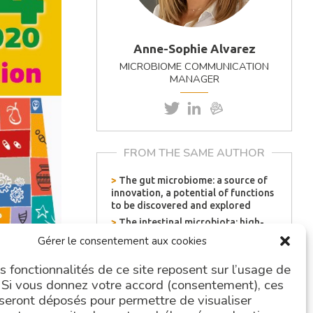
Anne-Sophie Alvarez
MICROBIOME COMMUNICATION
MANAGER
FROM THE SAME AUTHOR
>
The gut microbiome: a source of
innovation, a potential of functions
to be discovered and explored
>
The intestinal microbiota: high-
resolution characterisation for a
Gérer le consentement aux cookies
better understanding of the link
with our health
s fonctionnalités de ce site reposent sur l’usage de
>
Autisme : et si le microbiote
 Si vous donnez votre accord (consentement), ces
intestinal pouvait être une nouvelle
seront déposés pour permettre de visualiser
piste thérapeutique ?