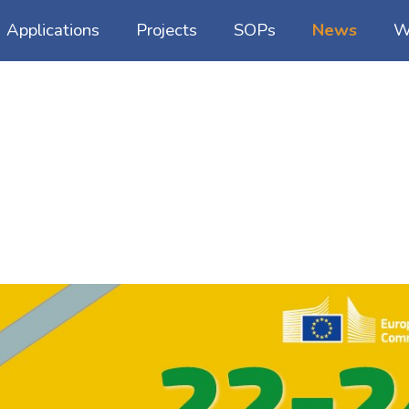
Applications
Projects
SOPs
News
W
xperts and innovators to bring our experience to your microbiome project
gement, DNA extraction & storage
Congress
 metagenomics
Events
etagenomics
Media
e
Blog
Publications