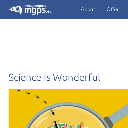
About
Offer
An ecosystem of scientists, e
Sample mana
Our Mission
Quantitative
Our team
Functional m
Strategic External Committe
Science Is Wonderful