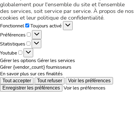
globalement pour l'ensemble du site et l'ensemble
des services, soit service par service. À propos de nos
cookies et leur
politique de confidentialité
.
Fonctionnel
Fonctionnel
Toujours activé
Préférences
Préférences
Statistiques
Statistiques
Youtube
Accept our Privacy
Youtube
policy*
Gérer les options
Gérer les services
Gérer {vendor_count} fournisseurs
En savoir plus sur ces finalités
Tout accepter
Tout refuser
Voir les préférences
Voir les préférences
Enregistrer les préférences
* By submitting this
contact form,
MetaGenoPolis collects
and processes your
Suscription
personal data in order to
manage the response to
has been
your job applications and
send
to answer any questions
regarding our activity.
You have the right to
access, rectification,